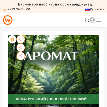
Барномаро насб карда осон харид кунед.
+992970400500
Русский